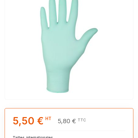
5,50 €
HT
5,80 €
TTC
Tailles_internationales