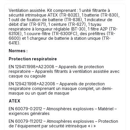
Ventilation assistée. Kit comprenant : 1 unité filtrante à
sécurité intrinsèque ATEX (TR-802E), 1 batterie (TR-830),
1 outil de fixation de batterie (TR-838), 1 indicateur de
débit d’air (TR-971), 1 ceinture (TR-627), 1 tuyau
respiratoire à longueur réglable (BT-30), 1 filtre A2P (TR-
6310E), 1 couvre-filtre (TR-6300FC), des préfiltres (TR-
6600) et 1 chargeur de batterie à station unique (TR-
641E).
Normes :
Protection respiratoire
EN 12941:1998+A2:2008 – Appareils de protection
respiratoire – Appareils filtrants à ventilation assistée avec
casque ou cagoule
EN 12942:1998+A2:2008 – Appareils de protection
respiratoire comprenant un masque complet, un demi-
masque ou un quart de masque
ATEX
EN 60079-0:2012 – Atmosphères explosives – Matériel –
exigences générales
EN 60079-11:2012 – Atmosphères explosives – Protection
de l'équipement par sécurité intrinsèque « i »