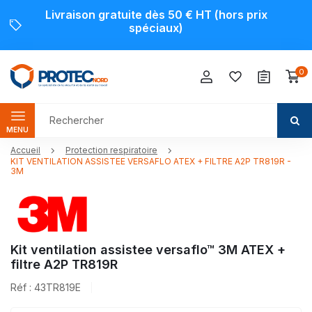
Livraison gratuite dès 50 € HT (hors prix
spéciaux)
0
MENU
Accueil
Protection respiratoire
KIT VENTILATION ASSISTEE VERSAFLO ATEX + FILTRE A2P TR819R -
3M
Kit ventilation assistee versaflo™ 3M ATEX +
filtre A2P TR819R
Réf : 43TR819E