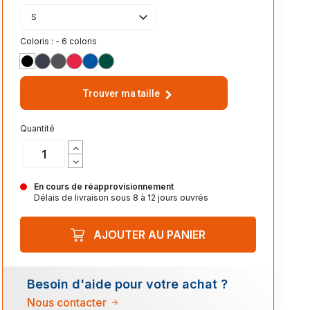
S
Coloris : - 6 coloris
NOIR_312
BLEU_ABYSSE_232
ANTHRACITE_370
ROUGE_PIMENT_162
ROYAL_241
VERT_FORET_266
Trouver ma taille
Quantité
En cours de réapprovisionnement
Délais de livraison sous 8 à 12 jours ouvrés
AJOUTER AU PANIER
Besoin d'aide pour votre achat ?
Nous contacter