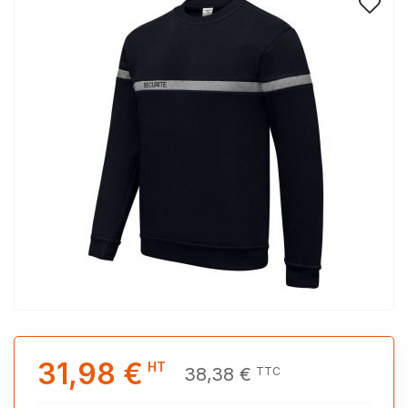
31,98 €
HT
38,38 €
TTC