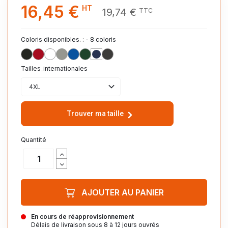
16,45 €
HT
19,74 €
TTC
Coloris disponibles. : - 8 coloris
NOIR_312
ROUGE_145
BLANC_102
GRIS_CHINE_360
ROYAL_241
VERT_BOUTEILLE_264
FRENCH_MARINE_319
ANTHRACITE_FONCE_373
Tailles_internationales
4XL
Trouver ma taille
Quantité
AJOUTER AU PANIER
En cours de réapprovisionnement
Délais de livraison sous 8 à 12 jours ouvrés