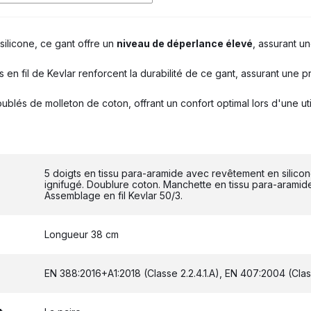
silicone, ce gant offre un
niveau de déperlance élevé
, assurant u
s en fil de Kevlar renforcent la durabilité de ce gant, assurant une 
ublés de molleton de coton, offrant un confort optimal lors d'une uti
5 doigts en tissu para-aramide avec revêtement en silico
ignifugé. Doublure coton. Manchette en tissu para-arami
Assemblage en fil Kevlar 50/3.
Longueur 38 cm
EN 388:2016+A1:2018 (Classe 2.2.4.1.A), EN 407:2004 (Class