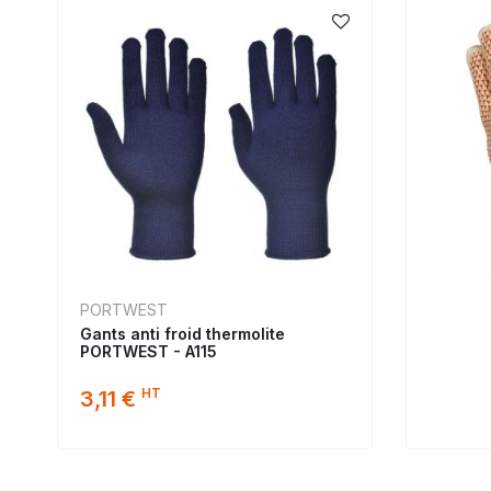
PORTWEST
Gants anti froid thermolite
PORTWEST - A115
HT
3,11 €