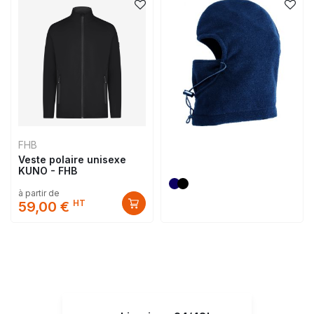
FHB
Veste polaire unisexe
KUNO - FHB
à partir de
HT
59,00 €