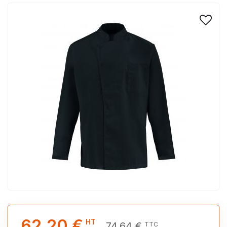
62,20 €
HT
74,64 €
TTC