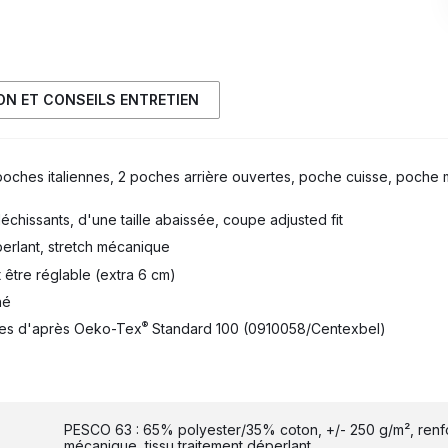
ION ET CONSEILS ENTRETIEN
oches italiennes, 2 poches arrière ouvertes, poche cuisse, poche
échissants, d'une taille abaissée, coupe adjusted fit
perlant, stretch mécanique
 être réglable (extra 6 cm)
hé
®
ives d'après Oeko-Tex
Standard 100 (0910058/Centexbel)
PESCO 63 : 65% polyester/35% coton, +/- 250 g/m², renfo
mécanique, tissu traitement déperlant