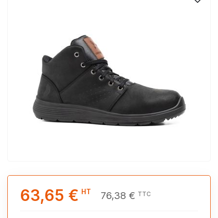
63,65 €
HT
76,38 €
TTC