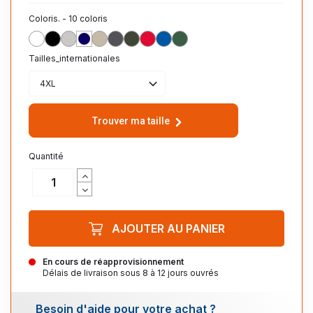
Coloris. - 10 coloris
BLANC
NOIR
GRIS
MARINE
BEIGE
ANTHRACITE
OLIVE
ROUGE
ROYAL
VERT_BOUTEILLE
Tailles_internationales
4XL
Trouver ma taille
Quantité
AJOUTER AU PANIER
En cours de réapprovisionnement
Délais de livraison sous 8 à 12 jours ouvrés
Besoin d'aide pour votre achat ?