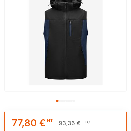
77,80 €
HT
93,36 €
TTC