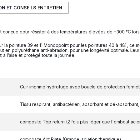
ION ET CONSEILS ENTRETIEN
onçue pour résister à des températures élevées de +300 °C lors d’un
r la pointure 39 et 11 Mondopoint pour les pointures 40 à 48), ce mo
ut en polyuréthane anti-abrasion, pour une longévité optimale. Leu
 à l’aise et protégé toute la journée.
Cuir imprimé hydrofuge avec boucle de protection fermetur
Tissu respirant, antibactérien, absorbant et dé-absorbant, 
composite Top return (2 fois plus léger que l'embout acier
composite Apt Plate (Grande isolation thermique)