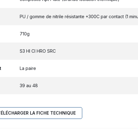
PU / gomme de nitrile résistante +300C par contact (1 min
710g
S3 HI CI HRO SRC
t
La paire
39 au 48
TÉLÉCHARGER LA FICHE TECHNIQUE