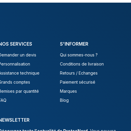
NOS SERVICES
S'INFORMER
Demander un devis
Qui sommes-nous ?
Personnalisation
Conditions de livraison
Assistance technique
Retours / Echanges
Grands comptes
Paiement sécurisé
Remises par quantité
Marques
FAQ
Blog
NEWSLETTER
Découvrez toute l'actualité de ProtecNord.
Vous pouvez