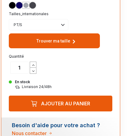
NOIR
MARINE
HEATHER-GREY
GRIS_CHARBON
Tailles_internationales
PT/S
Trouver ma taille
Quantité
En stock
Livraison 24/48h
AJOUTER AU PANIER
Besoin d'aide pour votre achat ?
Nous contacter