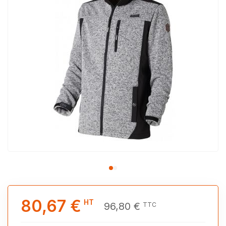
80,67 €
HT
96,80 €
TTC