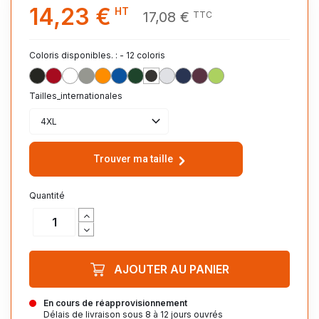
14,23 €
HT
17,08 €
TTC
Coloris disponibles. : - 12 coloris
NOIR_312
ROUGE_145
BLANC_102
GRIS_CHINE_360
ORANGE_400
ROYAL_241
VERT_BOUTEILLE_264
ANTHRACITE_CHINE_348
BLANC_CHINE_300
FRENCH_MARINE_319
OXBLOOD_CHINE_148
VERT_POMME_280
Tailles_internationales
4XL
Trouver ma taille
Quantité
AJOUTER AU PANIER
En cours de réapprovisionnement
Délais de livraison sous 8 à 12 jours ouvrés