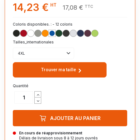
14,23 €
HT
17,08 €
TTC
Coloris disponibles. : - 12 coloris
NOIR_312
ROUGE_145
BLANC_102
GRIS_CHINE_360
ORANGE_400
ROYAL_241
VERT_BOUTEILLE_264
ANTHRACITE_CHINE_348
BLANC_CHINE_300
FRENCH_MARINE_319
OXBLOOD_CHINE_148
VERT_POMME_280
Tailles_internationales
4XL
Trouver ma taille
Quantité
AJOUTER AU PANIER
En cours de réapprovisionnement
Délais de livraison sous 8 à 12 jours ouvrés