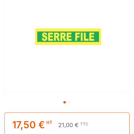
17,50 €
HT
21,00 €
TTC