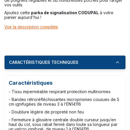
de poignets réglables et du nombreuses poches pour ranger
vos outils.
Ajoutez cette
parka de signalisation CODUPAL
à votre
panier aujourd'hui !
Voir la description complète
CARACTÉRISTIQUES TECHNIQUES
Caractéristiques
- Tissu imperméable respirant protection multinormes
- Bandes rétroréfléchissantes microprismes cousues de 5
cm ignifugées de niveau 3 à l’EN14116
- Doublure légère de propreté non feu
- Fermeture à glissière centrale double curseur jusqu’en
haut du col, sous rabat fermé dans toute sa longueur par
un velcro ignifugé, de niveau 1 à l’EN14116