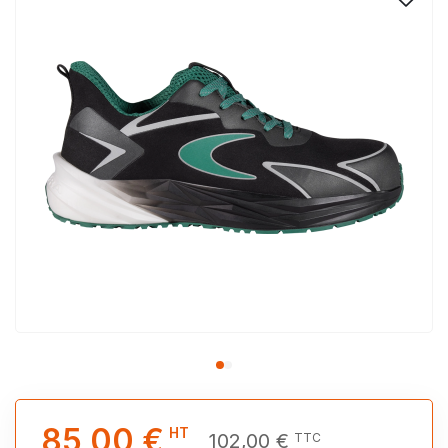
85,00 €
HT
102,00 €
TTC