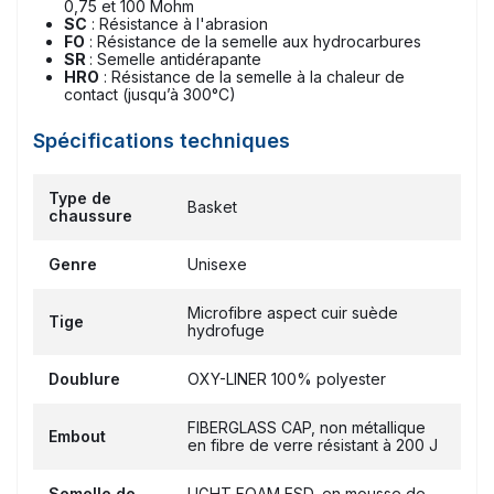
0,75 et 100 Mohm
SC
: Résistance à l'abrasion
FO
: Résistance de la semelle aux hydrocarbures
SR
: Semelle antidérapante
HRO
: Résistance de la semelle à la chaleur de
contact (jusqu’à 300°C)
Spécifications techniques
Type de
Basket
chaussure
Genre
Unisexe
Microfibre aspect cuir suède
Tige
hydrofuge
Doublure
OXY-LINER 100% polyester
FIBERGLASS CAP, non métallique
Embout
en fibre de verre résistant à 200 J
Semelle de
LIGHT FOAM ESD, en mousse de