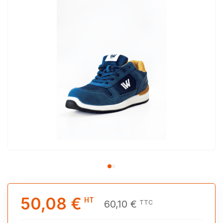
50,08 €
HT
60,10 €
TTC