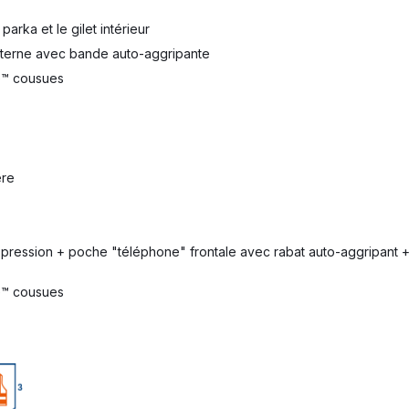
parka et le gilet intérieur
nterne avec bande auto-aggripante
te™ cousues
ère
pression + poche "téléphone" frontale avec rabat auto-aggripant 
te™ cousues