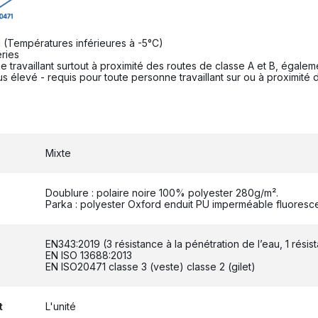
d (Températures inférieures à -5°C)
éries
 travaillant surtout à proximité des routes de classe A et B, égaleme
lus élevé - requis pour toute personne travaillant sur ou à proximit
Mixte
Doublure : polaire noire 100% polyester 280g/m².
Parka : polyester Oxford enduit PU imperméable fluoresc
EN343:2019 (3 résistance à la pénétration de l’eau, 1 rési
EN ISO 13688:2013
EN ISO20471 classe 3 (veste) classe 2 (gilet)
t
L'unité